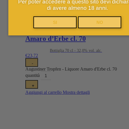
Per poter accedere a questo sito devi dichia
di avere almeno 18 anni.
Germania - Augustiner Bräu
SI
NO
Augustiner Tropfen – Liquore
Amaro d’Erbe cl. 70
Bottiglia 70 cl - 32,0% vol. alc.
€
23,72
-
Augustiner Tropfen - Liquore Amaro d'Erbe cl. 70
quantità
+
Aggiungi al carrello
Mostra dettagli