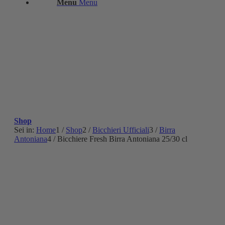
Menu
Menu
Shop
Sei in:
Home
1
/
Shop
2
/
Bicchieri Ufficiali
3
/
Birra
Antoniana
4
/
Bicchiere Fresh Birra Antoniana 25/30 cl