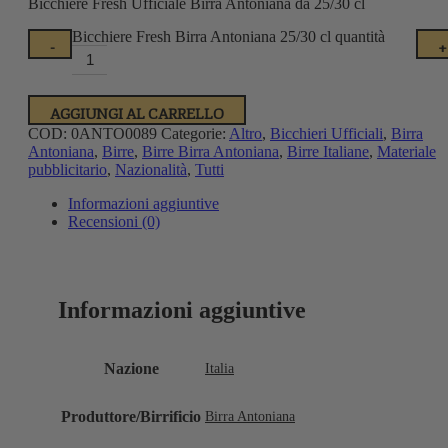
Bicchiere Fresh Ufficiale Birra Antoniana da 25/30 cl
Bicchiere Fresh Birra Antoniana 25/30 cl quantità
-
+
AGGIUNGI AL CARRELLO
COD:
0ANTO0089
Categorie:
Altro
,
Bicchieri Ufficiali
,
Birra
Antoniana
,
Birre
,
Birre Birra Antoniana
,
Birre Italiane
,
Materiale
pubblicitario
,
Nazionalità
,
Tutti
Informazioni aggiuntive
Recensioni (0)
Informazioni aggiuntive
Nazione
Italia
Produttore/Birrificio
Birra Antoniana