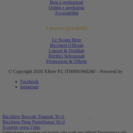
Resi e restituzioni
Ordini e spedizioni
Accessibilità
I nostri prodotti
Le Nostre Birre
Bicchieri Ufficiali
Liquori & Distillati
Birrifici Selezionati
Promozioni & Offerte
© Copyright 2020 XBeer P.I. IT00691960280 – Powered by
Facebook
Instagram
Bicchiere Boccale Traquair 30 cl
Bicchiere Pinta Porterhouse 56 cl
Scorrere verso l’alto
Utilizziamo i cookie sul nostro sito web per offrirti l'esperienza più