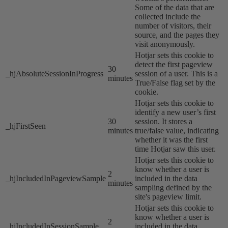
Some of the data that are
collected include the
number of visitors, their
source, and the pages they
visit anonymously.
Hotjar sets this cookie to
detect the first pageview
30
_hjAbsoluteSessionInProgress
session of a user. This is a
minutes
True/False flag set by the
cookie.
Hotjar sets this cookie to
identify a new user’s first
30
session. It stores a
_hjFirstSeen
minutes
true/false value, indicating
whether it was the first
time Hotjar saw this user.
Hotjar sets this cookie to
know whether a user is
2
_hjIncludedInPageviewSample
included in the data
minutes
sampling defined by the
site's pageview limit.
Hotjar sets this cookie to
know whether a user is
2
_hjIncludedInSessionSample
included in the data